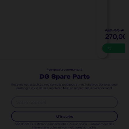
t
e
)
540,00 €
270,00
Rejoignez la communauté
DG Spare Parts
Recevez nos actualités, nos conseils pratiques et nos initiatives durables pour
prolonger la vie de vos machines tout en respectant l’environnement.
M'inscrire
Vos données resteront confidentielles. Aucun spam — uniquement des
informations utiles et nos meilleures actualités.