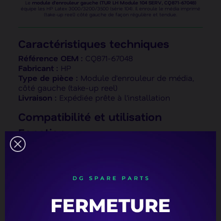
Le
module d’enrouleur gauche (TUR LH Module 104 SERV, CQ871-67048)
équipe les HP Latex 3000/3200/3500 (série 104). Il enroule le média imprimé
(take-up reel) côté gauche de façon régulière et tendue.
Caractéristiques techniques
Référence OEM :
CQ871-67048
Fabricant :
HP
Type de pièce :
Module d’enrouleur de média,
côté gauche (take-up reel)
Livraison :
Expédiée prête à l’installation
Compatibilité et utilisation
Fonction
Enroule le média imprimé de façon régulière et
tendue
Assure une bonne finition du support en sortie
Contribue à la production en continu sans
surveillance
Symptômes possibles en cas
d’usure