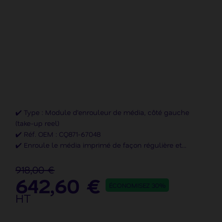
✔️ Type : Module d’enrouleur de média, côté gauche
(take-up reel)
✔️ Réf. OEM : CQ871-67048
✔️ Enroule le média imprimé de façon régulière et
tendue
✔️ Marque : HP
918,00 €
642,60 €
ÉCONOMISEZ 30%
HT