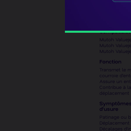
Fabricant :
Mu
Type de pièce
du chariot (CR
Livraison :
Expé
Compatibilité
Mutoh Valueje
Mutoh Valueje
Mutoh Valuej
Fonction
Transmet le 
courroie d’en
Assure un ent
Contribue à l
déplacement
Symptômes 
d’usure
Patinage ou b
Déplacement 
Décalages d’i