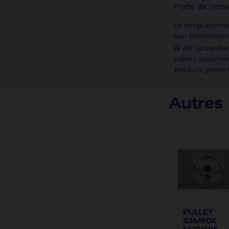
Perte de tens
Le remplacement
bon fonctionne
♻️
DG Spare Part
pièces détachée
traceurs grand 
Autres 
PULLEY
S3M90X -
M201505