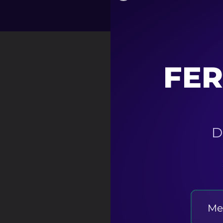
DESCR
PRODU
Poulie de
chariot (
Pulley A
La
poulie de dé
Deceleration Pu
les imprimantes
courroie du char
déplacement rég
course.
Caractérist
Référence OE