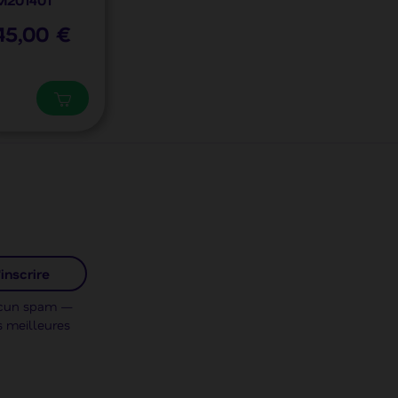
45,00 €
inscrire
Aucun spam —
s meilleures