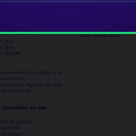
toh
 :
Poulie de décélération
Mutoh Valuejet 1638 X
 deceleration pulley)
diée prête à l’installation
Mutoh Valuejet 2628 TD
 et utilisation
Mutoh Valuejet 2638
t 16xx
t 26xx
et 1627MH
mouvement du moteur à la
traînement
raînement régulier de l’axe
a précision du
possibles en cas
ruit de poulie
saccadé
mpression