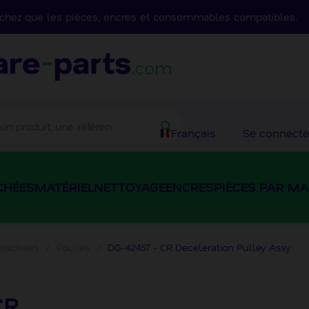
fichez que les pièces, encres et consommables compatibles.
Français
Se connecte
CHÉES
MATÉRIEL
NETTOYAGE
ENCRES
PIÈCES PAR M
étachées
Poulies
DG-42457 - CR Deceleration Pulley Assy
CR