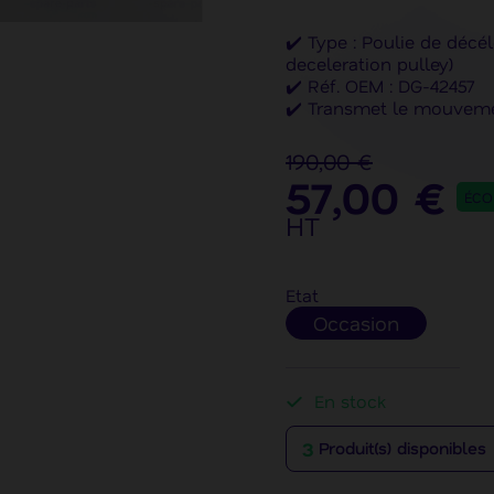
✔️ Type : Poulie de décé
deceleration pulley)
✔️ Réf. OEM : DG-42457
✔️ Transmet le mouveme
courroie d’entraînement
✔️ Compatible : Mutoh V
190,00 €
Valuejet 26xx, Mutoh Va
57,00 €
✔️ Marque : Mutoh
ÉCO
HT
Etat
Occasion
En stock
3
Produit(s) disponibles