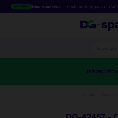
Mes machines
— déclarez votre parc et n’af
NOUVEAU
PIÈCES DÉTA
Accueil
Pièces d
DG-42457 - 