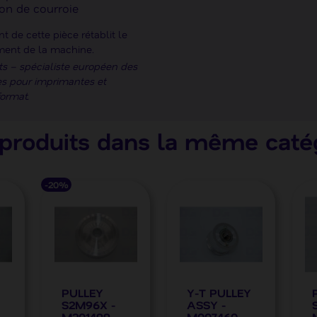
ion de courroie
 de cette pièce rétablit le
ment de la machine.
s – spécialiste européen des
s pour imprimantes et
format.
produits dans la même caté
-20%
PULLEY
Y-T PULLEY
S2M96X -
ASSY -
M201499
M007460