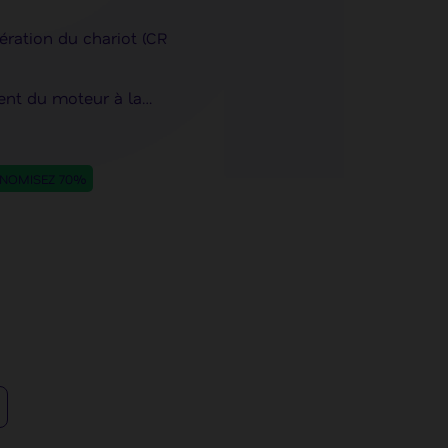
lération du chariot (CR
nt du moteur à la
aluejet 16xx, Mutoh
luejet 1627MH
NOMISEZ 70%