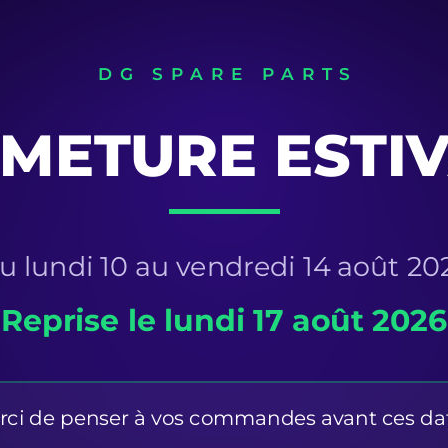
Évaluez-nous sur
IPTION DU
COMPATIBILI
IT
 décélération de
COMPATIBLE MUTOH
CR Deceleration
ssy) — DG-42457
Mutoh Valuejet 1608 HS
célération de chariot (CR
lley Assy, DG-42457)
équipe
Mutoh Valuejet 1627MH
 Mutoh. Elle guide et tend la
iot et contribue à un
Mutoh Valuejet 1628 TD
ulier et amorti en fin de
Mutoh Valuejet 1638
Mutoh Valuejet 1638 W
iques techniques
M :
DG-42457
Mutoh Valuejet 1638 WX