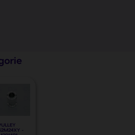
gorie
PULLEY
S2M24XY -
M201401