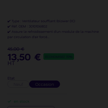
✔️ Type : Ventilateur soufflant (blower DC)
✔️ Réf. OEM : 3010106802
✔️ Assure le refroidissement d’un module de la machine
par circulation d’air forcé
✔️ Compatible : Canon Océ Arizona 2260 GT, Canon Océ
Arizona 2260 XT, Canon Océ Arizona 200 GT (+55 autres)
45,00 €
13,50 €
✔️ Marque : Canon Océ
ÉCONOMISEZ 70%
HT
Etat
Neuf
Occasion
en stock