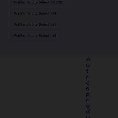
Fujifilm Acuity Select HS X38
Fujifilm Acuity Select X24
Fujifilm Acuity Select X26
Fujifilm Acuity Select X28
A
u
t
r
e
s
p
r
o
d
u