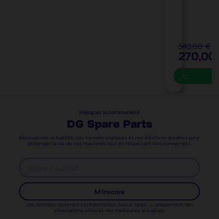
t
e
)
540,00 €
270,00
Rejoignez la communauté
DG Spare Parts
Recevez nos actualités, nos conseils pratiques et nos initiatives durables pour
prolonger la vie de vos machines tout en respectant l’environnement.
M'inscrire
Vos données resteront confidentielles. Aucun spam — uniquement des
informations utiles et nos meilleures actualités.