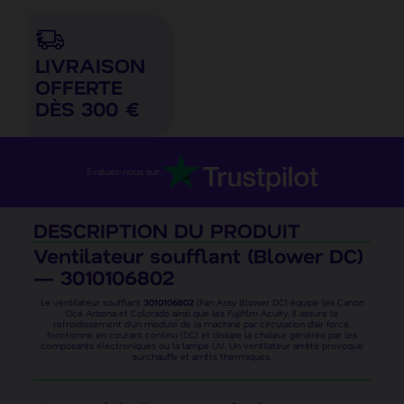
LIVRAISON
OFFERTE
DÈS 300 €
Évaluez-nous sur
DESCRIPTION DU PRODUIT
Ventilateur soufflant (Blower DC)
— 3010106802
Le ventilateur soufflant
3010106802
(Fan Assy Blower DC) équipe les Canon
Océ Arizona et Colorado ainsi que les Fujifilm Acuity. Il assure le
refroidissement d’un module de la machine par circulation d’air forcé,
fonctionne en courant continu (DC) et dissipe la chaleur générée par les
composants électroniques ou la lampe UV. Un ventilateur arrêté provoque
surchauffe et arrêts thermiques.