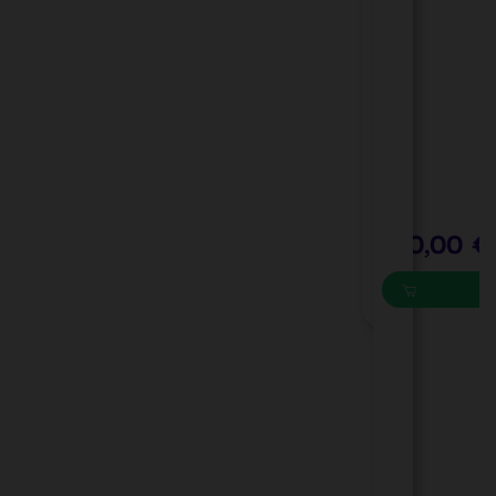
-
)
M
P
8
r
0
C
1
P
1
-
0
1
3
0
0
40,00 €
s
-
U
0
0
1
0
1
6
7