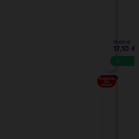
4
1
0
0
19,00 €
17,10 €
Rupture
-40%
-30%
de
stock
C
T
o
O
u
O
r
T
r
H
o
E
i
D