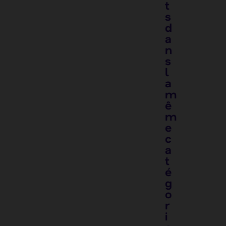
t
s
d
a
n
s
l
a
m
ê
m
e
c
a
t
é
g
o
r
i