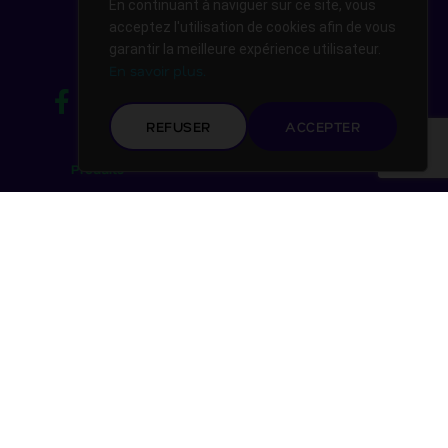
En continuant à naviguer sur ce site, vous
acceptez l'utilisation de cookies afin de vous
garantir la meilleure expérience utilisateur.
En savoir plus.
REFUSER
ACCEPTER
Produits
Notre société