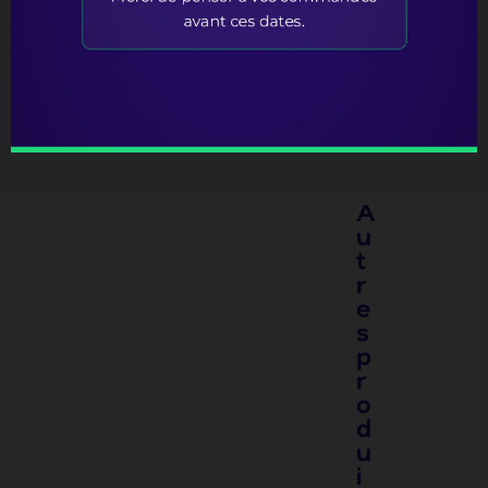
COMPATIBLE FUJIFILM®
Fujifilm Acuity Advance HS HD 3545
Fujifilm Acuity Advance HS HD 3545 X2
A
u
t
r
e
s
p
r
o
d
u
i