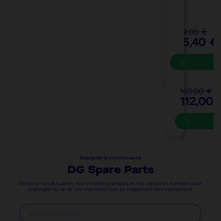
8
8
0
0
109,00 €
65,40 €
7
0
9
160,00 €
112,00 
Rejoignez la communauté
DG Spare Parts
Recevez nos actualités, nos conseils pratiques et nos initiatives durables pour
prolonger la vie de vos machines tout en respectant l’environnement.