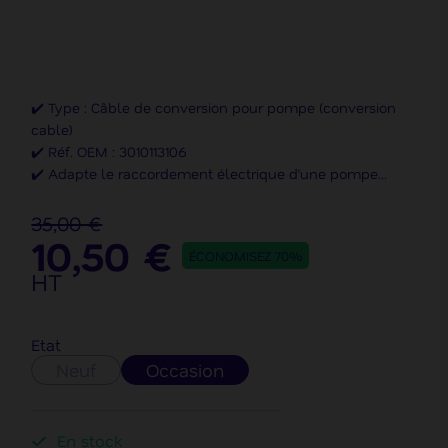
✔️ Type : Câble de conversion pour pompe (conversion
cable)
✔️ Réf. OEM : 3010113106
✔️ Adapte le raccordement électrique d’une pompe
✔️ Compatible : Canon Océ Arizona 2xx, Canon Océ
Arizona 3xx, Canon Océ Arizona 4xx (+6 séries)
35,00 €
10,50 €
✔️ Marque : Canon Océ
ÉCONOMISEZ 70%
HT
Etat
Neuf
Occasion
En stock